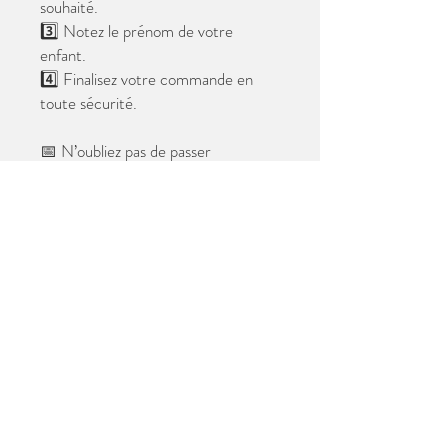
souhaité.
3️⃣ Notez le prénom de votre
enfant.
4️⃣ Finalisez votre commande en
toute sécurité.
📅 N’oubliez pas de passer
commande avant le
28 mai 2026
.
Après cette date, seules les photos
au format digital resteront
disponibles.
📦 Les photos seront livrées à l’école
avant les vacances.
✨ Le filigrane n’apparaîtra pas sur les
tirages.
Merci de votre confiance et à très
bientôt ! 😊