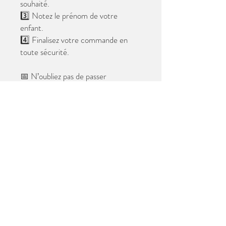
souhaité.
3️⃣ Notez le prénom de votre
enfant.
4️⃣ Finalisez votre commande en
toute sécurité.
📅 N’oubliez pas de passer
commande avant le
28 mai 2026
.
Après cette date, seules les photos
au format digital resteront
disponibles.
📦 Les photos seront livrées à l’école
avant les vacances.
✨ Le filigrane n’apparaîtra pas sur les
tirages.
Merci de votre confiance et à très
bientôt ! 😊