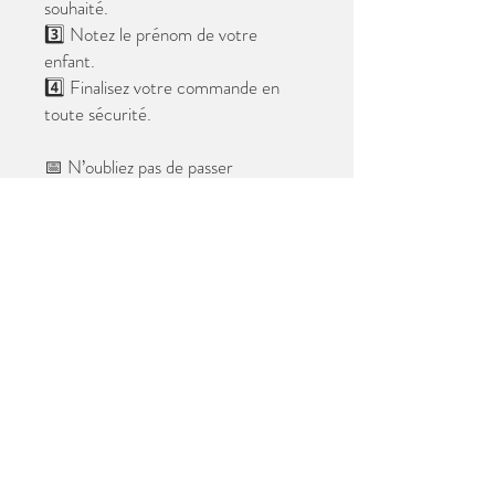
souhaité.
3️⃣ Notez le prénom de votre
enfant.
4️⃣ Finalisez votre commande en
toute sécurité.
📅 N’oubliez pas de passer
commande avant le
28 mai 2026
.
Après cette date, seules les photos
au format digital resteront
disponibles.
📦 Les photos seront livrées à l’école
avant les vacances.
✨ Le filigrane n’apparaîtra pas sur les
tirages.
Merci de votre confiance et à très
bientôt ! 😊