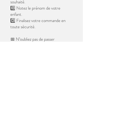
souhaité.
3️⃣ Notez le prénom de votre
enfant.
4️⃣ Finalisez votre commande en
toute sécurité.
📅 N’oubliez pas de passer
commande avant le
28 mai 2026
.
Après cette date, seules les photos
au format digital resteront
disponibles.
📦 Les photos seront livrées à l’école
avant les vacances.
✨ Le filigrane n’apparaîtra pas sur les
tirages.
Merci de votre confiance et à très
bientôt ! 😊