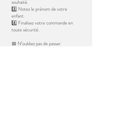
souhaité.
3️⃣ Notez le prénom de votre
enfant.
4️⃣ Finalisez votre commande en
toute sécurité.
📅 N’oubliez pas de passer
commande avant le
28 mai 2026
.
Après cette date, seules les photos
au format digital resteront
disponibles.
📦 Les photos seront livrées à l’école
avant les vacances.
✨ Le filigrane n’apparaîtra pas sur les
tirages.
Merci de votre confiance et à très
bientôt ! 😊