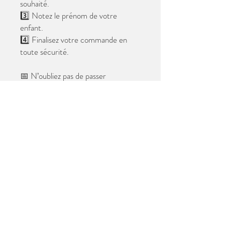
souhaité.
3️⃣ Notez le prénom de votre
enfant.
4️⃣ Finalisez votre commande en
toute sécurité.
📅 N’oubliez pas de passer
commande avant le
28 mai 2026
.
Après cette date, seules les photos
au format digital resteront
disponibles.
📦 Les photos seront livrées à l’école
avant les vacances.
✨ Le filigrane n’apparaîtra pas sur les
tirages.
Merci de votre confiance et à très
bientôt ! 😊