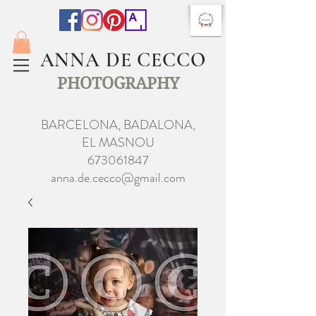
ANNA DE CECCO
PHOTOGRAPHY
BARCELONA, BADALONA,
EL MASNOU
673061847
anna.de.cecco@gmail.com