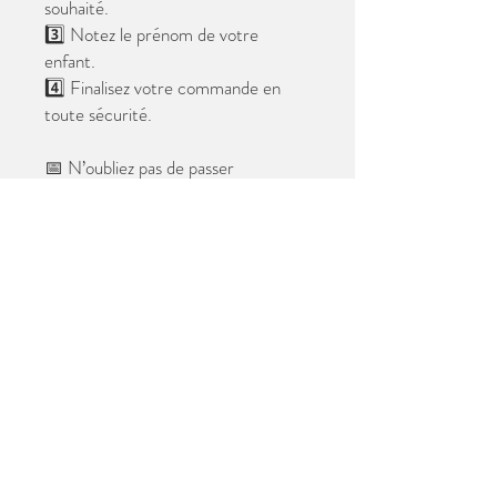
souhaité.
3️⃣ Notez le prénom de votre
enfant.
4️⃣ Finalisez votre commande en
toute sécurité.
📅 N’oubliez pas de passer
commande avant le
28 mai 2026
.
Après cette date, seules les photos
au format digital resteront
disponibles.
📦 Les photos seront livrées à l’école
avant les vacances.
✨ Le filigrane n’apparaîtra pas sur les
tirages.
Merci de votre confiance et à très
bientôt ! 😊