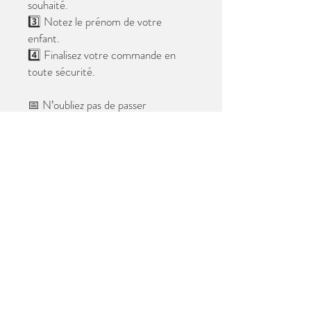
souhaité.
3️⃣ Notez le prénom de votre
enfant.
4️⃣ Finalisez votre commande en
toute sécurité.
📅 N’oubliez pas de passer
commande avant le
28 mai 2026
.
Après cette date, seules les photos
au format digital resteront
disponibles.
📦 Les photos seront livrées à l’école
avant les vacances.
✨ Le filigrane n’apparaîtra pas sur les
tirages.
Merci de votre confiance et à très
bientôt ! 😊