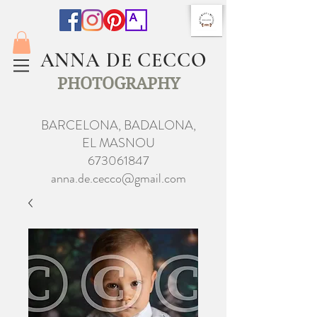
ANNA DE CECCO
PHOTOGRAPHY
BARCELONA, BADALONA,
EL MASNOU
673061847
anna.de.cecco@gmail.com