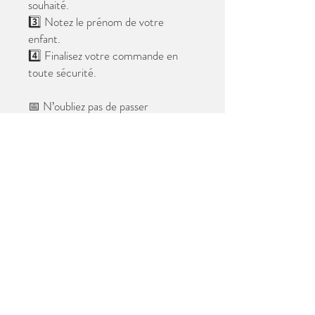
souhaité.
3️⃣ Notez le prénom de votre
enfant.
4️⃣ Finalisez votre commande en
toute sécurité.
📅 N’oubliez pas de passer
commande avant le
28 mai 2026
.
Après cette date, seules les photos
au format digital resteront
disponibles.
📦 Les photos seront livrées à l’école
avant les vacances.
✨ Le filigrane n’apparaîtra pas sur les
tirages.
Merci de votre confiance et à très
bientôt ! 😊