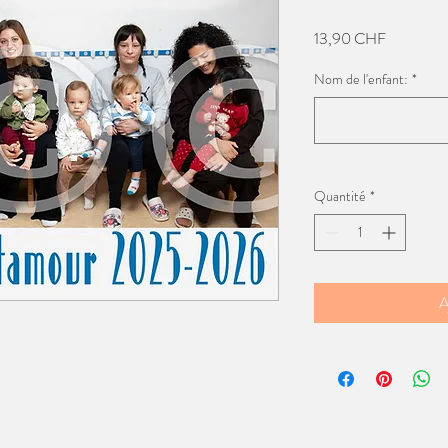
Prix
13,90 CHF
Nom de l'enfant:
*
Quantité
*
A