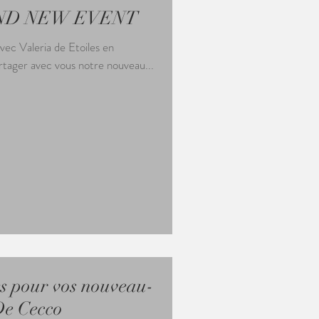
ND NEW EVENT
avec Valeria de Etoiles en
artager avec vous notre nouveau...
es pour vos nouveau-
De Cecco