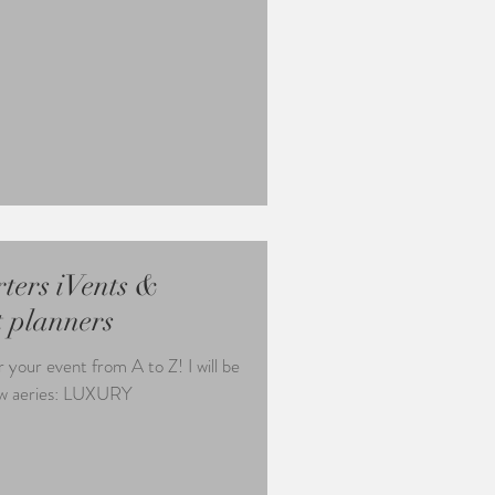
ters iVents &
 planners
 your event from A to Z! I will be
low aeries: LUXURY