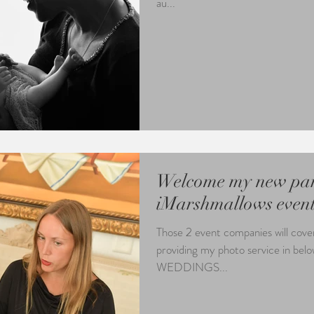
au...
Welcome my new par
iMarshmallows event
Those 2 event companies will cover
providing my photo service in be
WEDDINGS...