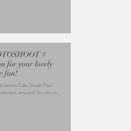
TOSHOOT #
n for your lovely
e fun!
r la session Cake Smash Pour
tellement amusant! Je crée un...