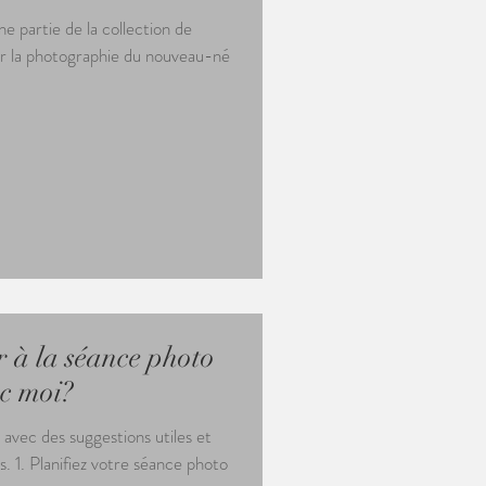
our la photographie du nouveau-né
 à la séance photo
c moi?
 avec des suggestions utiles et
. 1. Planifiez votre séance photo