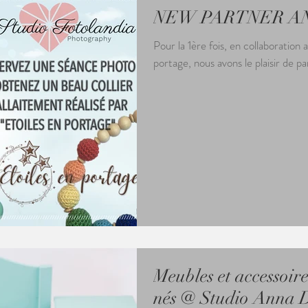
NEW PARTNER A
Pour la 1ère fois, en collaboration 
portage, nous avons le plaisir de p
Meubles et accessoir
nés @ Studio Anna 